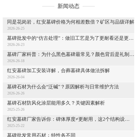
新闻动态
同是花岗岩，红安墓碑价格为何相差数倍？矿区与品级详解
2026-26-25
墓碑批发中的“仿古处理”：做旧工艺是为了更耐看还是更耐候？
2026-26-23
墓碑厂家科普：为什么黑色墓碑最常见？颜色背后是礼制还是审美？
2026-26-18
红安墓碑加工安装详解，合葬墓碑具体做法拆解
2026-26-04
墓碑石材为什么会“泛碱”？原因解析与日常维护方法
2026-26-26
墓碑石材防风化涂层能用多久？关键因素解析
2025-25-26
红安墓碑厂家告诉你：碑体厚度≠更耐用，这2个结构设计才是承重核心
2025-25-22
墓碑批发常用石材：特性各不同